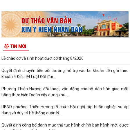
Thông báo mời viết bài đăng trên Bản tin Nông nghiệp và Môi trường
Hải Phòng số 3 năm 2026
Đảng ủy phường Thiên Hương ra mắt mô hình “Đảng viên 213 - Đồng
hành xây dựng Tổ dân phố số”
UBND phường Thiên Hương họp phiên thường kỳ tháng 8 năm 2026
Chi bộ Tổ dân phố Thiên Hương 2 sinh hoạt thường kỳ tháng 8 và sinh
TIN MỚI
hoạt chuyên đề
Lễ chào cờ và sinh hoạt dưới cờ tháng 8/2026
Quyết định chuyển tiền bồi thường, hỗ trợ vào tài khoản tiền gửi theo
khoản 4 Điều 94 Luật Đất đai...
Phường Thiên Hương đối thoại, vận động các hộ dân bàn giao mặt
bằng thực hiện Dự án xây dựng khu...
UBND phường Thiên Hương tổ chức Hội nghị tập huấn nghiệp vụ áp