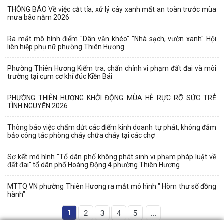
THÔNG BÁO Về việc cắt tỉa, xử lý cây xanh mất an toàn trước mùa
mưa bão năm 2026
Ra mắt mô hình điểm "Dân vận khéo" "Nhà sạch, vườn xanh" Hội
liên hiệp phụ nữ phường Thiên Hương
Phường Thiên Hương Kiểm tra, chấn chỉnh vi phạm đất đai và môi
trường tại cụm cơ khí đúc Kiền Bái
PHƯỜNG THIÊN HƯƠNG KHỞI ĐỘNG MÙA HÈ RỰC RỠ SỨC TRẺ
TÌNH NGUYỆN 2026
Thông báo việc chấm dứt các điểm kinh doanh tự phát, không đảm
bảo công tác phòng cháy chữa cháy tại các chợ
Sơ kết mô hình "Tổ dân phố không phát sinh vi phạm pháp luật về
đất đai" tổ dân phố Hoàng Động 4 phường Thiên Hương
MTTQ VN phường Thiên Hương ra mắt mô hình " Hòm thư số đồng
hành"
1
2
3
4
5
...