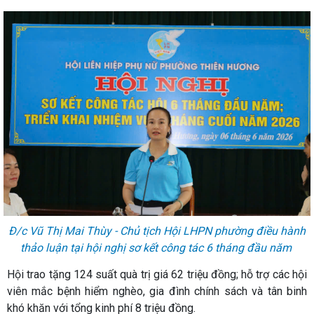
Đ/c Vũ Thị Mai Thùy - Chủ tịch Hội LHPN phường điều hành
thảo luận tại hội nghị sơ kết công tác 6 tháng đầu năm
Hội trao tặng 124 suất quà trị giá 62 triệu đồng; hỗ trợ các hội
viên mắc bệnh hiểm nghèo, gia đình chính sách và tân binh
khó khăn với tổng kinh phí 8 triệu đồng.