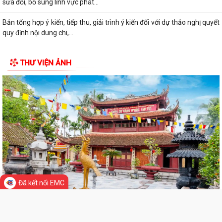
dụng và duy trì Hệ thống quản lý...
Quyết định công bố danh mục thủ tục hành chính ban hành mới, được
sửa đổi, bổ sung lĩnh vực phát...
Bản tổng hợp ý kiến, tiếp thu, giải trình ý kiến đối với dự thảo nghị quyết
quy định nội dung chi,...
Kế hoạch Phòng, chống thiên tai năm 2026 trên địa bàn phường Thiên
THƯ VIỆN ẢNH
Hương (điều chỉnh, bổ sung)
Lãnh đạo phường thăm và chúc mừng nhân kỷ niệm 97 năm Ngày
thành lập Công đoàn Việt Nam (28/7/1929...
Phường Thiên Hương tập huấn phân loại chất thải rắn sinh hoạt tại
nguồn
Quyết định phê duyệt giá đất cụ thể và phương án bồi thường, hỗ trợ,
Đã kết nối EMC
tái định cư khi Nhà nước thu...
Quyết định phê duyệt giá đất cụ thể và phương án bồi thường, hỗ trợ,
tái định cư khi Nhà nước thu...