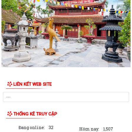
quy định nội dung chi,...
Kế hoạch Phòng, chống thiên tai năm 2026 trên địa bàn phường Thiên
Hương (điều chỉnh, bổ sung)
Lãnh đạo phường thăm và chúc mừng nhân kỷ niệm 97 năm Ngày
thành lập Công đoàn Việt Nam (28/7/1929...
Phường Thiên Hương tập huấn phân loại chất thải rắn sinh hoạt tại
nguồn
Quyết định phê duyệt giá đất cụ thể và phương án bồi thường, hỗ trợ,
tái định cư khi Nhà nước thu...
LIÊN KẾT WEB SITE
Quyết định phê duyệt giá đất cụ thể và phương án bồi thường, hỗ trợ,
tái định cư khi Nhà nước thu...
PHƯỜNG THIÊN HƯƠNG TỔ CHỨC CÁC HOẠT ĐỘNG TRI ÂN NHÂN KỶ
THỐNG KÊ TRUY CẬP
NIỆM 79 NĂM NGÀY THƯƠNG BINH - LIỆT SĨ...
Đang online:
32
SỞ NÔNG NGHIỆP VÀ MÔI TRƯỜNG LÀM VIỆC PHƯỜNG THIÊN HƯƠNG
Hôm nay:
1,507