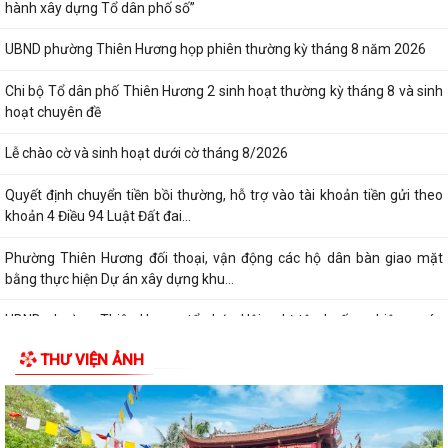
hành xây dựng Tổ dân phố số”
UBND phường Thiên Hương họp phiên thường kỳ tháng 8 năm 2026
Chi bộ Tổ dân phố Thiên Hương 2 sinh hoạt thường kỳ tháng 8 và sinh
hoạt chuyên đề
Lễ chào cờ và sinh hoạt dưới cờ tháng 8/2026
Quyết định chuyển tiền bồi thường, hỗ trợ vào tài khoản tiền gửi theo
khoản 4 Điều 94 Luật Đất đai...
Phường Thiên Hương đối thoại, vận động các hộ dân bàn giao mặt
bằng thực hiện Dự án xây dựng khu...
UBND phường Thiên Hương tổ chức Hội nghị tập huấn nghiệp vụ áp
dụng và duy trì Hệ thống quản lý...
THƯ VIỆN ẢNH
Quyết định công bố danh mục thủ tục hành chính ban hành mới, được
sửa đổi, bổ sung lĩnh vực phát...
Bản tổng hợp ý kiến, tiếp thu, giải trình ý kiến đối với dự thảo nghị quyết