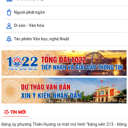
Người phát ngôn
Di sản - Văn hóa
UBND PHƯỜNG THIÊN HƯƠNG TỔ CHỨC TẬP HUẤN KỸ THUẬT CHĂM
Tác phẩm Văn học, nghệ thuật
SÓC VÀ PHÒNG TRỪ SÂU BỆNH HẠI LÚA VỤ MÙA NĂM...
️PHƯỜNG THIÊN HƯƠNG HƯỚNG TỚI GIẢI ĐẤU THÀNH PHỐ HẢI PHÒNG
2026
Trung tâm Phục vụ Hành chính công phường Thiên Hương tổ chức
trao Giấy chứng nhận đăng ký kết hôn
Nghị quyết HĐND thành phố ban hành đặt tên 1 phố và 2 tuyến đường
trên địa bàn phường Thiên Hương
Thông báo mời viết bài đăng trên Bản tin Nông nghiệp và Môi trường
TIN MỚI
Hải Phòng số 3 năm 2026
Đảng ủy phường Thiên Hương ra mắt mô hình “Đảng viên 213 - Đồng