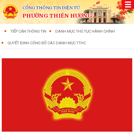
CỔNG THÔNG TIN ĐIỆN TỬ
PHƯỜNG THIÊN HƯƠNG
TIẾP CẬN THÔNG TIN
DANH MỤC THỦ TỤC HÀNH CHÍNH
QUYẾT ĐỊNH CÔNG BỐ CÁC DANH MỤC TTHC