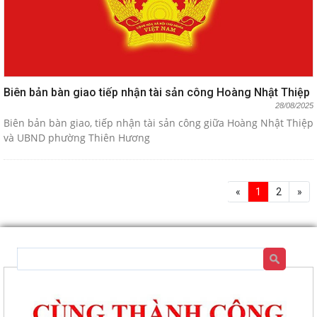
Biên bản bàn giao tiếp nhận tài sản công Hoàng Nhật Thiệp
28/08/2025
Biên bản bàn giao, tiếp nhận tài sản công giữa Hoàng Nhật Thiệp
và UBND phường Thiên Hương
«
1
2
»