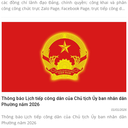
các đồng chí lãnh đạo Đảng, chính quyền; công khai và phân
công công chức trực Zalo Page, Facebook Page, trực tiếp công dân
thường xuyên để tiếp nhận ý kiến phản ánh, kiến nghị, góp ý của
người dân, tổ chức và doanh nghiệp trên địa bàn phường Thiên
Hương, thành phố Hải Phòng
Thông báo Lịch tiếp công dân của Chủ tịch Ủy ban nhân dân
Phường năm 2026
01/01/2026
Thông báo Lịch tiếp công dân của Chủ tịch Ủy ban nhân dân
Phường năm 2026