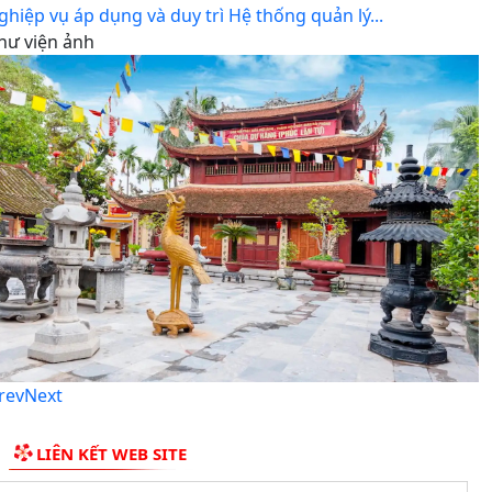
ghiệp vụ áp dụng và duy trì Hệ thống quản lý...
hư viện ảnh
rev
Next
LIÊN KẾT WEB SITE