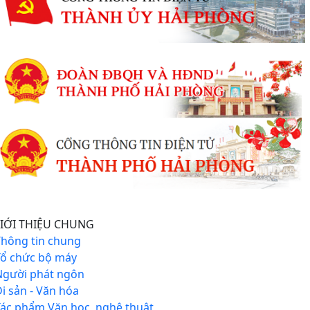
IỚI THIỆU CHUNG
Thông tin chung
Tổ chức bộ máy
Người phát ngôn
i sản - Văn hóa
Tác phẩm Văn học, nghệ thuật