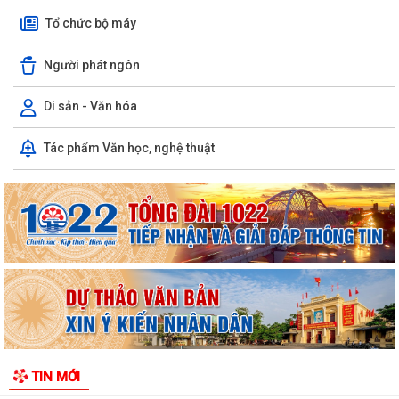
Tổ chức bộ máy
Người phát ngôn
Di sản - Văn hóa
UBND PHƯỜNG THIÊN HƯƠNG TỔ CHỨC TẬP HUẤN KỸ THUẬT CHĂM
Tác phẩm Văn học, nghệ thuật
SÓC VÀ PHÒNG TRỪ SÂU BỆNH HẠI LÚA VỤ MÙA NĂM...
Trung tâm Phục vụ Hành chính công phường Thiên Hương tổ chức
trao Giấy chứng nhận đăng ký kết hôn
Nghị quyết HĐND thành phố ban hành đặt tên 1 phố và 2 tuyến đường
trên địa bàn phường Thiên Hương
Thông báo mời viết bài đăng trên Bản tin Nông nghiệp và Môi trường
Hải Phòng số 3 năm 2026
Đảng ủy phường Thiên Hương ra mắt mô hình “Đảng viên 213 - Đồng
TIN MỚI
hành xây dựng Tổ dân phố số”