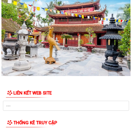
Kế hoạch Phòng, chống thiên tai năm 2026 trên địa bàn phường Thiên
Hương (điều chỉnh, bổ sung)
Lãnh đạo phường thăm và chúc mừng nhân kỷ niệm 97 năm Ngày
thành lập Công đoàn Việt Nam (28/7/1929...
Phường Thiên Hương tập huấn phân loại chất thải rắn sinh hoạt tại
nguồn
Quyết định phê duyệt giá đất cụ thể và phương án bồi thường, hỗ trợ,
tái định cư khi Nhà nước thu...
Quyết định phê duyệt giá đất cụ thể và phương án bồi thường, hỗ trợ,
tái định cư khi Nhà nước thu...
LIÊN KẾT WEB SITE
PHƯỜNG THIÊN HƯƠNG TỔ CHỨC CÁC HOẠT ĐỘNG TRI ÂN NHÂN KỶ
NIỆM 79 NĂM NGÀY THƯƠNG BINH - LIỆT SĨ...
SỞ NÔNG NGHIỆP VÀ MÔI TRƯỜNG LÀM VIỆC PHƯỜNG THIÊN HƯƠNG
THỐNG KÊ TRUY CẬP
VỀ TIẾN ĐỘ HOÀN THIỆN CƠ SỞ DỮ LIỆU ĐẤT ĐAI