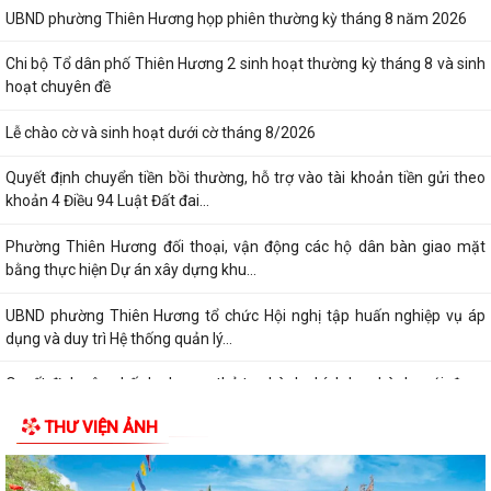
UBND phường Thiên Hương họp phiên thường kỳ tháng 8 năm 2026
Chi bộ Tổ dân phố Thiên Hương 2 sinh hoạt thường kỳ tháng 8 và sinh
hoạt chuyên đề
Lễ chào cờ và sinh hoạt dưới cờ tháng 8/2026
Quyết định chuyển tiền bồi thường, hỗ trợ vào tài khoản tiền gửi theo
khoản 4 Điều 94 Luật Đất đai...
Phường Thiên Hương đối thoại, vận động các hộ dân bàn giao mặt
bằng thực hiện Dự án xây dựng khu...
UBND phường Thiên Hương tổ chức Hội nghị tập huấn nghiệp vụ áp
dụng và duy trì Hệ thống quản lý...
Quyết định công bố danh mục thủ tục hành chính ban hành mới, được
sửa đổi, bổ sung lĩnh vực phát...
THƯ VIỆN ẢNH
Bản tổng hợp ý kiến, tiếp thu, giải trình ý kiến đối với dự thảo nghị quyết
quy định nội dung chi,...